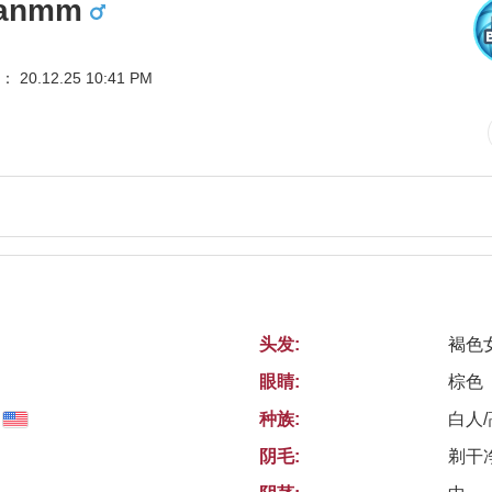
vanmm
20.12.25 10:41 PM
头发:
褐色
眼睛:
棕色
种族:
白人
阴毛:
剃干