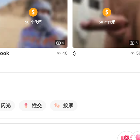
50 个代币
50 个代币
4
3
look
:)
40
5
闪光
性交
按摩