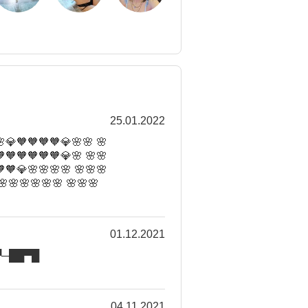
25.01.2022
💎🧡🧡🧡🧡💎🌸🌸 🌸
🧡🧡🧡🧡🧡💎🌸 🌸🌸
🧡💎🌸🌸🌸🌸 🌸🌸🌸
🌸🌸🌸🌸🌸🌸 🌸🌸🌸
01.12.2021
▀─██▀█
04.11.2021