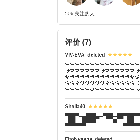
506 关注的人
评价
(7)
VIV-EVA_deleted
🌸🌸🌸🌸🌸🌸🌸🌸🌸🌸🌸🌸🌸🌸🌸
💎🧡🧡🧡🧡🧡🧡💎🧡🧡🧡🧡🧡🧡💎
💎🧡🧡🧡🧡🧡🧡🧡🧡🧡🧡🧡🧡💎🌸
🌸🌸💎🧡🧡🧡🧡🧡💎🌸🌸🌸🌸🌸 
🌸🌸🌸🌸🌸💎🌸🌸🌸🌸🌸🌸🌸🌸 
Sheila40
▀██▀─▄███▄─▀██─██▀██▀▀
▄██▄▄█▀▀▀─────▀──▄██▄▄
FitoNyasha_deleted