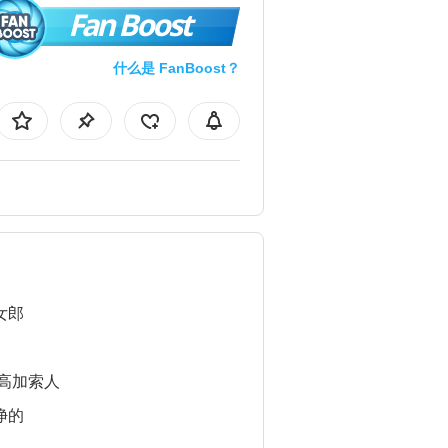
Fan Boost
什么是 FanBoost？
女郎
/高加索人
净的