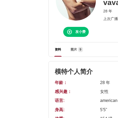
va
28 年
上次广播： 
发小费
资料
照片
9
模特个人简介
年龄：
28 年
感兴趣：
女性
语言:
american
身高:
5'5"