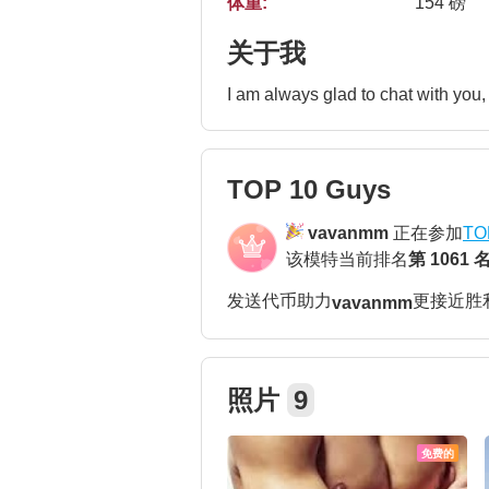
体重:
154 磅
关于我
I am always glad to chat with you,
TOP 10 Guys
vavanmm
正在参加
TO
该模特当前排名
第 1061 
发送代币助力
更接近
胜
vavanmm
照片
9
免费的