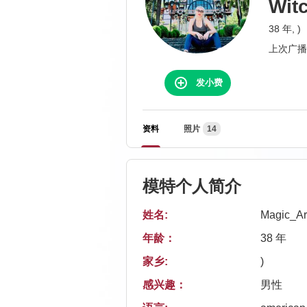
Witc
38 年, )
上次广播
发小费
资料
照片
14
模特个人简介
姓名:
Magic_A
年龄：
38 年
家乡:
)
感兴趣：
男性