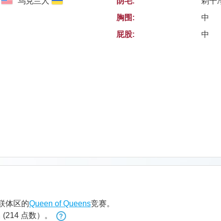
乌克兰人
阴毛:
剃干
胸围:
中
屁股:
中
联体区的
Queen of Queens
竞赛。
名
(214 点数）。