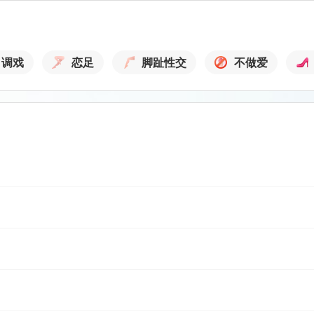
调戏
恋足
脚趾性交
不做爱