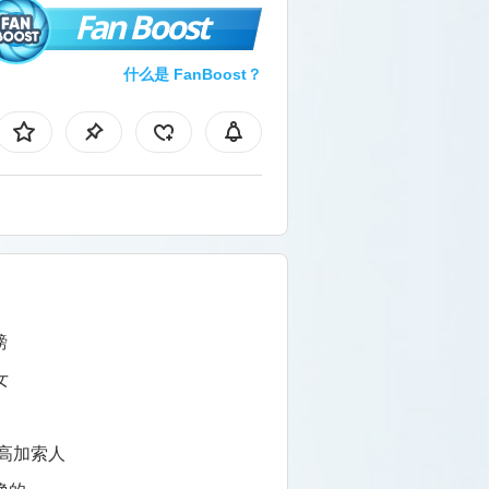
Fan Boost
什么是 FanBoost？
磅
女
/高加索人