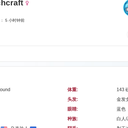
hcraft
： 5 小时钟前
round
体重:
143 
头发:
金发
眼睛:
蓝色
种族:
白人