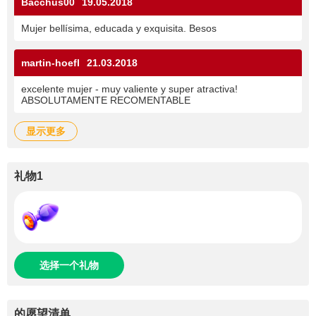
Bacchus00
19.05.2018
Mujer bellísima, educada y exquisita. Besos
martin-hoefl
21.03.2018
excelente mujer - muy valiente y super atractiva!
ABSOLUTAMENTE RECOMENTABLE
显示更多
礼物1
选择一个礼物
的愿望清单