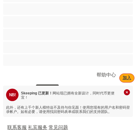
金发女
阴毛茂密
阿拉伯
青少年+18
黑人
帮助中心
加入
Skeeping 已更新！
网站现已拥有全新设计，同时代币更便
NB!
宜！
此外，还有上千个新人模特迫不及待与你见面！
使用您现有的用户名和密码登
录帐户。如有必要，请使用找回密码表单或联系我们的支持团队。
联系客服
礼宾服务
常见问题