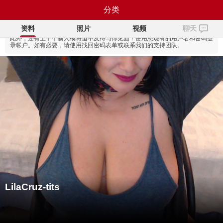
LilaCruz-tits
分类
Skeeping 已更新！
网站现已拥有全新设计，同时代币更便
NB!
宜！
资料
照片
视频
聊天
此外，还有上千个新人模特迫不及待与你见面！
使用您现有的用户名和密码登
录帐户。如有必要，请使用找回密码表单或联系我们的支持团队。
LilaCruz-tits