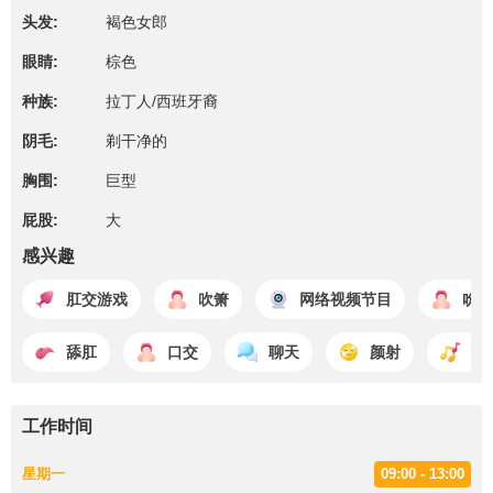
头发:
褐色女郎
眼睛:
棕色
种族:
拉丁人/西班牙裔
阴毛:
剃干净的
胸围:
巨型
屁股:
大
感兴趣
肛交游戏
吹箫
网络视频节目
吮吸
舔肛
口交
聊天
颜射
跳
工作时间
星期一
09:00 - 13:00